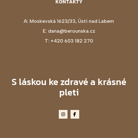
KONTAKTY
A:
Moskevská 1623/33, Ústí nad Labem
E:
dana@berounska.cz
T:
+420 603 182 270
S láskou ke zdravé a krásné
pleti